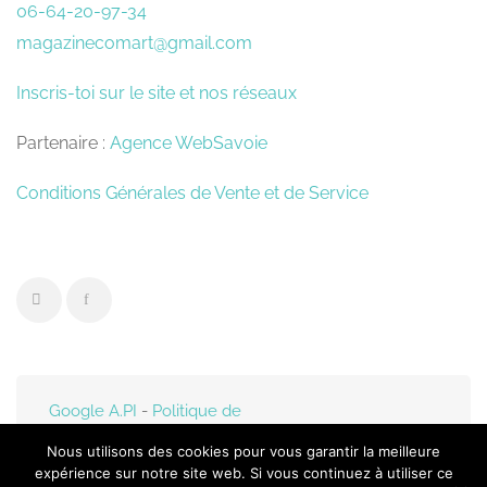
06-64-20-97-34
magazinecomart@gmail.com
Inscris-toi sur le site et nos réseaux
Partenaire :
Agence WebSavoie
Conditions Générales de Vente et de Service
Google A.PI
-
Politique de
confidentialité
- Mis en
Nous utilisons des cookies pour vous garantir la meilleure
ligne par
Web-Savoie.fr
expérience sur notre site web. Si vous continuez à utiliser ce