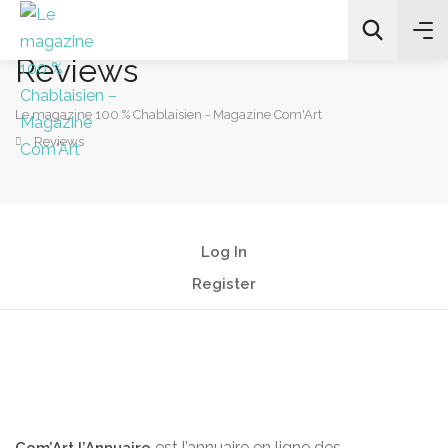
Reviews
Le magazine 100 % Chablaisien - Magazine Com'Art
Reviews
All Categories
Chercher
Log In
Register
est l’annuaire en ligne des