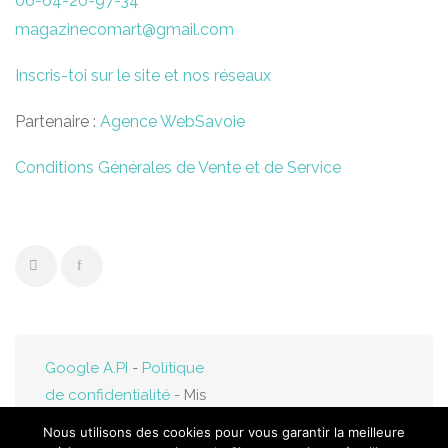
06-64-20-97-34
magazinecomart@gmail.com
Inscris-toi sur le site et nos réseaux
Partenaire :
Agence WebSavoie
Conditions Générales de Vente et de Service
Google A.PI
-
Politique
de confidentialité
- Mis
en ligne par
Web-
Nous utilisons des cookies pour vous garantir la meilleure