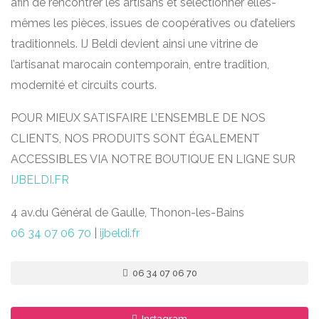
afin de rencontrer les artisans et sélectionner elles-
mêmes les pièces, issues de coopératives ou d’ateliers
traditionnels. IJ Beldi devient ainsi une vitrine de
l’artisanat marocain contemporain, entre tradition,
modernité et circuits courts.
POUR MIEUX SATISFAIRE L’ENSEMBLE DE NOS
CLIENTS, NOS PRODUITS SONT ÉGALEMENT
ACCESSIBLES VIA NOTRE BOUTIQUE EN LIGNE SUR
IJBELDI.FR
4 av.du Général de Gaulle, Thonon-les-Bains
06 34 07 06 70
|
ijbeldi.fr
06 34 07 06 70
Instagram