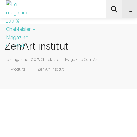
Zen’Art institut
All Categories
Le magazine 100 % Chablaisien - Magazine Com'Art
Chercher
Produits
Zen’Art institut