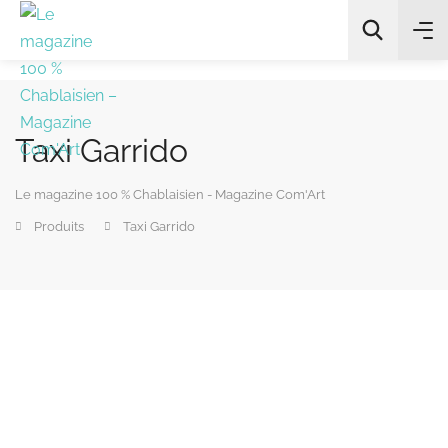
Taxi Garrido
All Categories
Le magazine 100 % Chablaisien - Magazine Com'Art
Chercher
Produits
Taxi Garrido