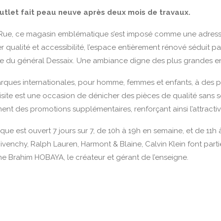
tlet fait peau neuve après deux mois de travaux.
de Rue, ce magasin emblématique s’est imposé comme une adres
r qualité et accessibilité, l’espace entièrement rénové séduit pa
tue du général Dessaix. Une ambiance digne des plus grandes 
ques internationales, pour homme, femmes et enfants, à des prix a
site est une occasion de dénicher des pièces de qualité sans se 
nt des promotions supplémentaires, renforçant ainsi l’attractiv
e est ouvert 7 jours sur 7, de 10h à 19h en semaine, et de 11h à
Givenchy, Ralph Lauren, Harmont & Blaine, Calvin Klein font par
ne Brahim HOBAYA, le créateur et gérant de l’enseigne.