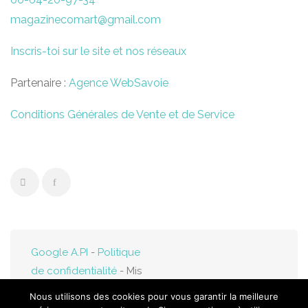
magazinecomart@gmail.com
Inscris-toi sur le site et nos réseaux
Partenaire :
Agence WebSavoie
Conditions Générales de Vente et de Service
Google A.PI
-
Politique
de confidentialité
- Mis
en ligne par
Web-
Nous utilisons des cookies pour vous garantir la meilleure