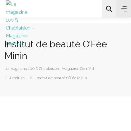
Institut de beauté O’Fée
All Categories
Minin
Chercher
Le magazine 100 % Chablaisien - Magazine Com'Art
Produits
Institut de beauté O’Fée Minin