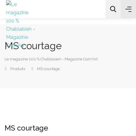
MS courtage
All Categories
Le magazine 100 % Chablaisien - Magazine Com'Art
Chercher
Produits
MS courtage
MS courtage