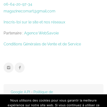
06-64-20-97-34
magazinecomart@gmail.com
Inscris-toi sur le site et nos réseaux
Partenaire :
Agence WebSavoie
Conditions Générales de Vente et de Service
Google A.PI
-
Politique de
confidentialité
- Mis en
Nous utilisons des cookies pour vous garantir la meilleure
ligne par
Web-Savoie.fr
expérience sur notre site web. Si vous continuez à utiliser ce