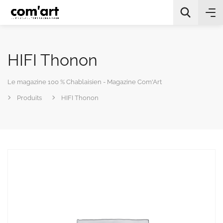
HIFI Thonon
Le magazine 100 % Chablaisien - Magazine Com'Art
Produits
HIFI Thonon
All Categories
Chercher