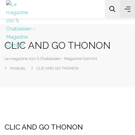
CLIC AND GO THONON
All Categories
Le magazine 100 % Chablaisien - Magazine Com'Art
Chercher
Produits
CLIC AND GO THONON
CLIC AND GO THONON