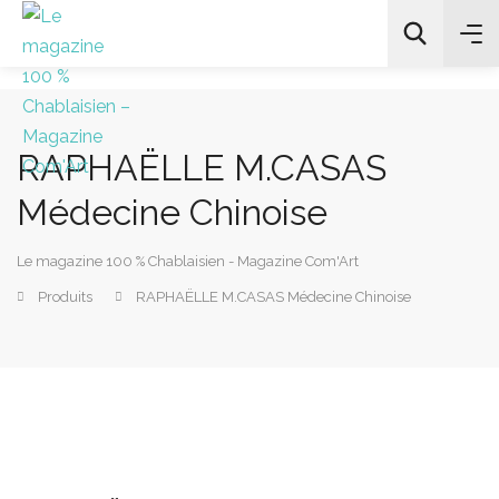
RAPHAËLLE M.CASAS
All Categories
Médecine Chinoise
Chercher
Le magazine 100 % Chablaisien - Magazine Com'Art
Produits
RAPHAËLLE M.CASAS Médecine Chinoise