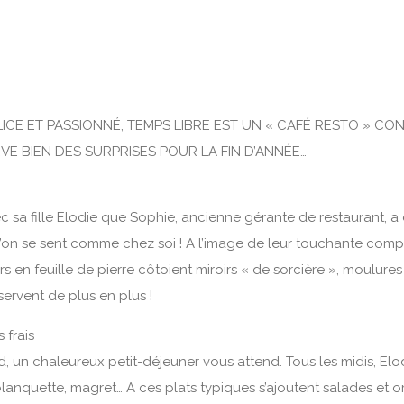
CE ET PASSIONNÉ, TEMPS LIBRE EST UN « CAFÉ RESTO » CONV
ERVE BIEN DES SURPRISES POUR LA FIN D’ANNÉE…
ec sa fille Elodie que Sophie, ancienne gérante de restaurant,
l’on se sent comme chez soi ! A l’image de leur touchante complic
 en feuille de pierre côtoient miroirs « de sorcière », moulures
servent de plus en plus !
 frais
 un chaleureux petit-déjeuner vous attend. Tous les midis, Elodi
anquette, magret… A ces plats typiques s’ajoutent salades et ome