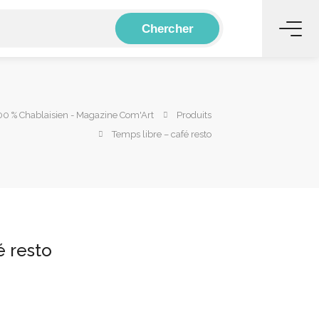
Chercher
0 % Chablaisien - Magazine Com'Art
Produits
Temps libre – café resto
é resto