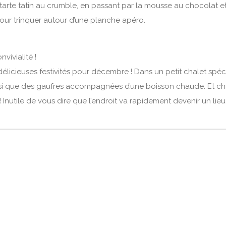
a tarte tatin au crumble, en passant par la mousse au chocolat et
 pour trinquer autour d’une planche apéro.
vivialité !
licieuses festivités pour décembre ! Dans un petit chalet spéc
nsi que des gaufres accompagnées d’une boisson chaude. Et ch
 Inutile de vous dire que l’endroit va rapidement devenir un lie