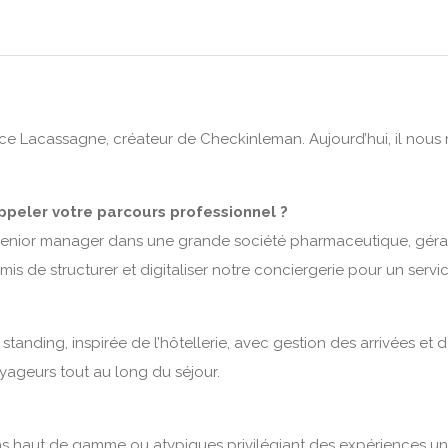
rice Lacassagne, créateur de Checkinleman. Aujourd’hui, il nous
ppeler votre parcours professionnel ?
 senior manager dans une grande société pharmaceutique, géra
rmis de structurer et digitaliser notre conciergerie pour un ser
standing, inspirée de l’hôtellerie, avec gestion des arrivées et 
geurs tout au long du séjour.
as haut de gamme ou atypiques privilégiant des expériences uni