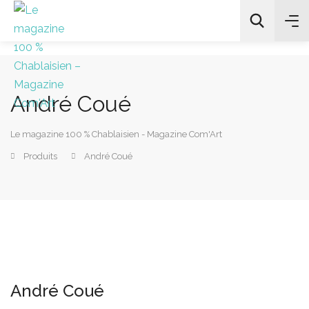
André Coué
All Categories
Le magazine 100 % Chablaisien - Magazine Com'Art
Chercher
Produits
André Coué
André Coué