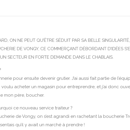
, ON NE PEUT QU’ÊTRE SÉDUIT PAR SA BELLE SINGULARITÉ,
UCHERIE DE VONGY, CE COMMERÇANT DÉBORDANT D’IDÉES S’E
, UN SECTEUR EN FORTE DEMANDE DANS LE CHABLAIS.
?
onnerie pour ensuite devenir grutier. J’ai aussi fait partie de l’é
’ai voulu acheter un magasin pour entreprendre, et j’ai donc ou
 de mon père, boucher.
rquoi ce nouveau service traiteur ?
erie de Vongy, on s’est agrandi en rachetant la boucherie Trol
 sentais qu’il y avait un marché à prendre !