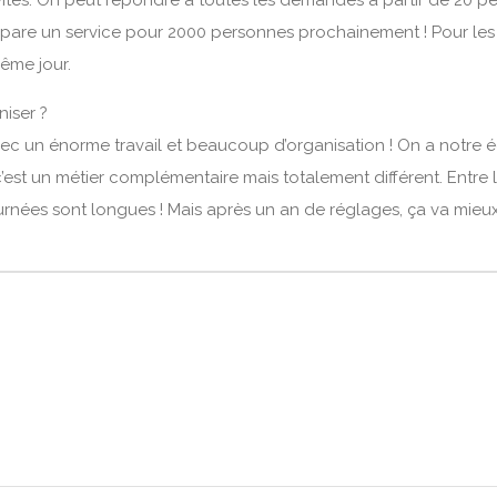
tivités. On peut répondre à toutes les demandes à partir de 20 p
are un service pour 2000 personnes prochainement ! Pour les m
même jour.
iser ?
avec un énorme travail et beaucoup d’organisation ! On a notre é
 c’est un métier complémentaire mais totalement différent. Entre 
 journées sont longues ! Mais après un an de réglages, ça va mieux