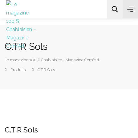
C.T.R Sols
All Categories
Le magazine 100 % Chablaisien - Magazine Com'Art
Chercher
Produits
C.T.R Sols
C.T.R Sols