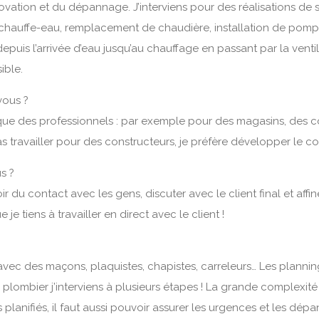
énovation et du dépannage. J’interviens pour des réalisations d
auffe-eau, remplacement de chaudière, installation de pompe a
puis l’arrivée d’eau jusqu’au chauffage en passant par la ventil
sible.
vous ?
si que des professionnels : par exemple pour des magasins, des c
as travailler pour des constructeurs, je préfère développer le 
s ?
voir du contact avec les gens, discuter avec le client final et aff
je tiens à travailler en direct avec le client !
vec des maçons, plaquistes, chapistes, carreleurs… Les plannings s
e plombier j’interviens à plusieurs étapes ! La grande complexite
lanifiés, il faut aussi pouvoir assurer les urgences et les dépanna