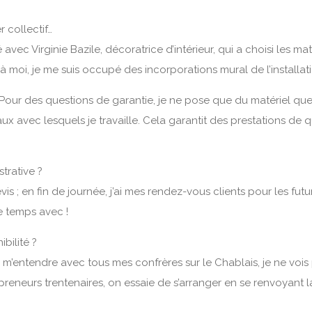
 collectif…
lé avec Virginie Bazile, décoratrice d’intérieur, qui a choisi les ma
̀ moi, je me suis occupé des incorporations mural de l’installati
 Pour des questions de garantie, je ne pose que du matériel que 
 avec lesquels je travaille. Cela garantit des prestations de q
strative ?
 devis ; en fin de journée, j’ai mes rendez-vous clients pour les 
e temps avec !
ilité ?
en m’entendre avec tous mes confrères sur le Chablais, je ne vois pa
eneurs trentenaires, on essaie de s’arranger en se renvoyant la b