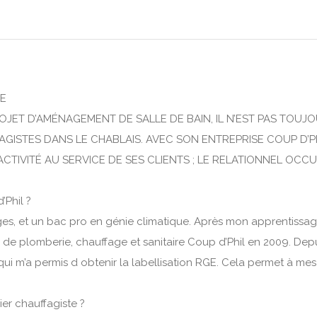
RE
OJET D’AMÉNAGEMENT DE SALLE DE BAIN, IL N’EST PAS TOU
STES DANS LE CHABLAIS. AVEC SON ENTREPRISE COUP D’PHI
ÉACTIVITÉ AU SERVICE DE SES CLIENTS ; LE RELATIONNEL OC
’Phil ?
ages, et un bac pro en génie climatique. Après mon apprentissage
ise de plomberie, chauffage et sanitaire Coup d’Phil en 2009. Depu
i m’a permis d obtenir la labellisation RGE. Cela permet à mes c
er chauffagiste ?