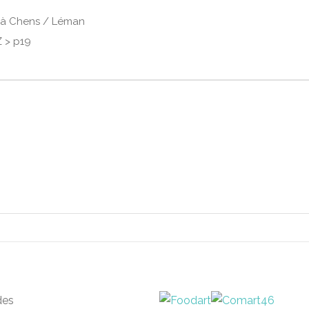
 à Chens / Léman
Z > p19
des