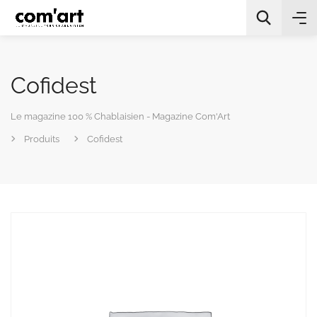
Cofidest
Le magazine 100 % Chablaisien - Magazine Com'Art
Produits
Cofidest
All Categories
Chercher