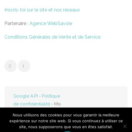
Inscris-toi sur le site et nos réseaux
Partenaire :
Agence WebSavoie
Conditions Générales de Vente et de Service
Google A.PI
-
Politique
de confidentialité
- Mis
en ligne par
Web-
Nous utilisons des cookies pour vous garantir la meilleure
Savoie.fr
expérience sur notre site web. Si vous continuez à utiliser ce
site, nous supposerons que vous en êtes satisfait.