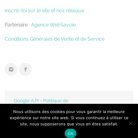
Inscris-toi sur le site et nos réseaux
Partenaire :
Agence WebSavoie
Conditions Générales de Vente et de Service
Google A.PI
-
Politique de
confidentialité
- Mis en
Nous utilisons des cookies pour vous garantir la meilleure
ligne par
Web-Savoie.fr
expérience sur notre site web. Si vous continuez à utiliser ce
site, nous supposerons que vous en êtes satisfait.
Ok