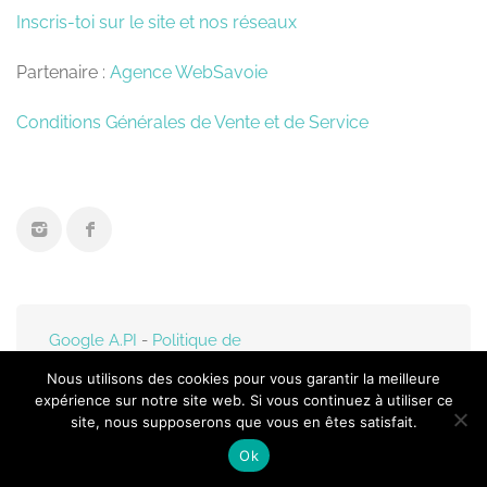
Inscris-toi sur le site et nos réseaux
Partenaire :
Agence WebSavoie
Conditions Générales de Vente et de Service
Google A.PI
-
Politique de
confidentialité
- Mis en
Nous utilisons des cookies pour vous garantir la meilleure
ligne par
Web-Savoie.fr
expérience sur notre site web. Si vous continuez à utiliser ce
site, nous supposerons que vous en êtes satisfait.
Ok