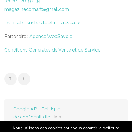
06-64-20-97-34
magazinecomart@gmail.com
Inscris-toi sur le site et nos réseaux
Partenaire :
Agence WebSavoie
Conditions Générales de Vente et de Service
Google A.PI
-
Politique
de confidentialité
- Mis
en ligne par
Web-
Nous utilisons des cookies pour vous garantir la meilleure