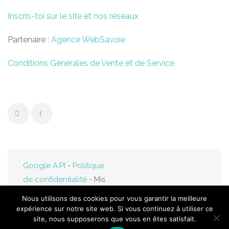
Inscris-toi sur le site et nos réseaux
Partenaire :
Agence WebSavoie
Conditions Générales de Vente et de Service
Google A.PI
-
Politique
de confidentialité
- Mis
en ligne par
Web-
Nous utilisons des cookies pour vous garantir la meilleure
Savoie.fr
expérience sur notre site web. Si vous continuez à utiliser ce
site, nous supposerons que vous en êtes satisfait.