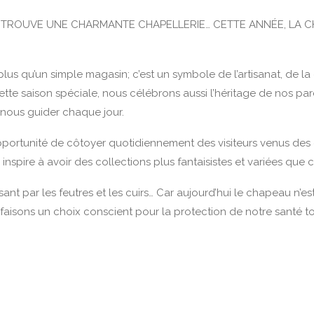
E TROUVE UNE CHARMANTE CHAPELLERIE… CETTE ANNÉE, LA CH
 plus qu’un simple magasin; c’est un symbole de l’artisanat, de la
cette saison spéciale, nous célébrons aussi l’héritage de nos par
de nous guider chaque jour.
opportunité de côtoyer quotidiennement des visiteurs venus des
inspire à avoir des collections plus fantaisistes et variées que 
sant par les feutres et les cuirs… Car aujourd’hui le chapeau n
faisons un choix conscient pour la protection de notre santé tou