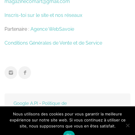
magazinecomart@gmail.com
Inscris-toi sur le site et nos réseaux
Partenaire :
Agence WebSavoie
Conditions Générales de Vente et de Service
Google A.PI
-
Politique de
confidentialité
- Mis en
Nous utilisons des cookies pour vous garantir la meilleure
ligne par
Web-Savoie.fr
expérience sur notre site web. Si vous continuez à utiliser ce
site, nous supposerons que vous en êtes satisfait.