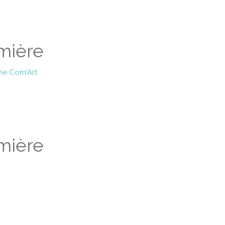
mière
ne Com'Art
mière