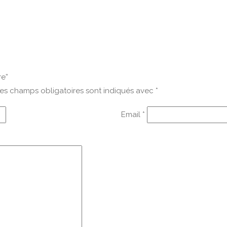
re”
es champs obligatoires sont indiqués avec
*
Email
*