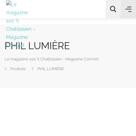
PHIL LUMIÈRE
All Categories
Le magazine 100 % Chablaisien - Magazine Com'Art
Chercher
Produits
PHIL LUMIÈRE