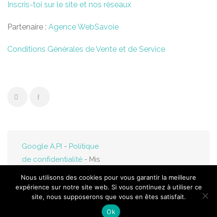
Inscris-toi sur le site et nos réseaux
Partenaire :
Agence WebSavoie
Conditions Générales de Vente et de Service
Google A.PI
-
Politique
de confidentialité
- Mis
en ligne par
Web-
Nous utilisons des cookies pour vous garantir la meilleure
Savoie.fr
expérience sur notre site web. Si vous continuez à utiliser ce
site, nous supposerons que vous en êtes satisfait.
Ok