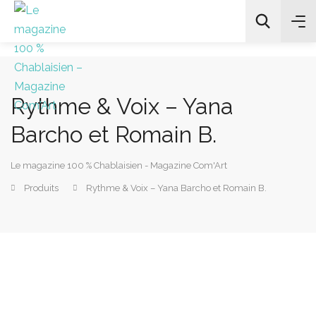
Rythme & Voix – Yana
All Categories
Barcho et Romain B.
Chercher
Le magazine 100 % Chablaisien - Magazine Com'Art
Produits
Rythme & Voix – Yana Barcho et Romain B.