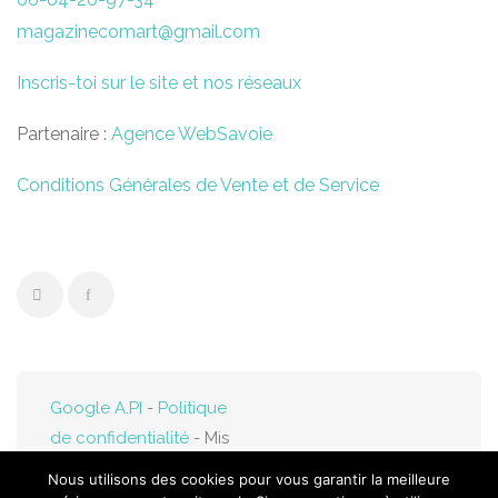
magazinecomart@gmail.com
Inscris-toi sur le site et nos réseaux
Partenaire :
Agence WebSavoie
Conditions Générales de Vente et de Service
Google A.PI
-
Politique
de confidentialité
- Mis
en ligne par
Web-
Nous utilisons des cookies pour vous garantir la meilleure