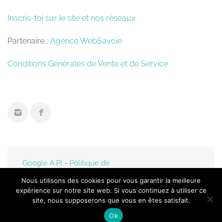
Inscris-toi sur le site et nos réseaux
Partenaire :
Agence WebSavoie
Conditions Générales de Vente et de Service
Google A.PI
-
Politique de
confidentialité
- Mis en
Nous utilisons des cookies pour vous garantir la meilleure
ligne par
Web-Savoie.fr
expérience sur notre site web. Si vous continuez à utiliser ce
site, nous supposerons que vous en êtes satisfait.
Ok