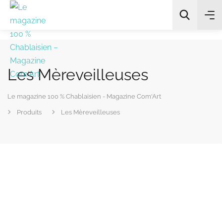
Les Mèreveilleuses
All Categories
Le magazine 100 % Chablaisien - Magazine Com'Art
Chercher
Produits
Les Mèreveilleuses