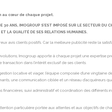
n au cœur de chaque projet.
E 30 ANS, IMOGROUP S’EST IMPOSÉ SUR LE SECTEUR DU C
ET LA QUALITÉ DE SES RELATIONS HUMAINES.
 avis clients positifs. Car la meilleure publicité reste la sat
volutions, Imogroup apporte à chaque projet une expertise préci
transaction dans l’intérêt exclusif de ses clients.
, gestion locative et viager, l’équipe composée d’une vingtain
ants, une communication ciblée et un réseau d’acquéreurs qualif
inancières, suivi administratif et coordination des différents inte
ttention particulière portée aux attentes et aux objectifs de ch