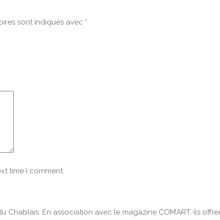
ires sont indiqués avec
*
ext time I comment.
du Chablais. En association avec le magazine COM’ART, ils offren