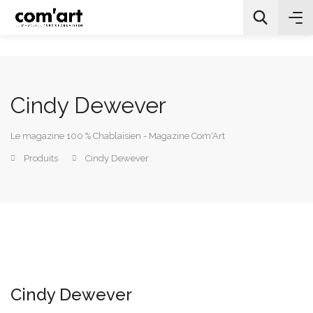
Cindy Dewever
All Categories
Le magazine 100 % Chablaisien - Magazine Com'Art
Chercher
Produits
Cindy Dewever
Cindy Dewever