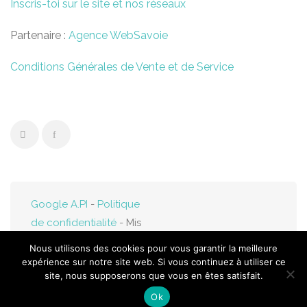
Inscris-toi sur le site et nos réseaux
Partenaire :
Agence WebSavoie
Conditions Générales de Vente et de Service
Google A.PI
-
Politique
de confidentialité
- Mis
en ligne par
Web-
Nous utilisons des cookies pour vous garantir la meilleure
Savoie.fr
expérience sur notre site web. Si vous continuez à utiliser ce
site, nous supposerons que vous en êtes satisfait.
Ok