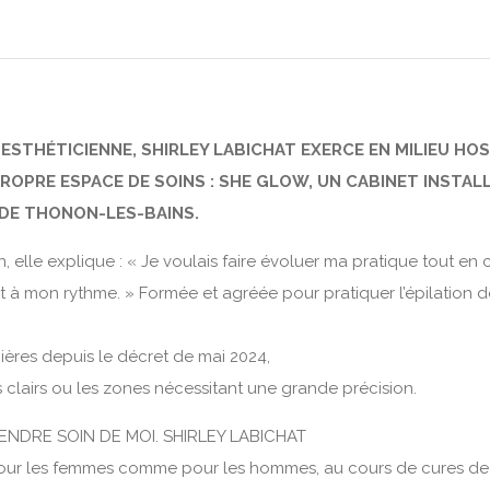
ESTHÉTICIENNE, SHIRLEY LABICHAT EXERCE EN MILIEU HOSP
 PROPRE ESPACE DE SOINS : SHE GLOW, UN CABINET INSTAL
 DE THONON-LES-BAINS.
on, elle explique : « Je voulais faire évoluer ma pratique tout e
 à mon rythme. » Formée et agréée pour pratiquer l’épilation dé
mières depuis le décret de mai 2024,
rès clairs ou les zones nécessitant une grande précision.
ENDRE SOIN DE MOI. SHIRLEY LABICHAT
, pour les femmes comme pour les hommes, au cours de cures de