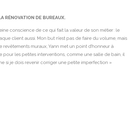
LA RÉNOVATION DE BUREAUX.
ine conscience de ce qui fait la valeur de son métier : le
haque client aussi. Mon but n’est pas de faire du volume, mais
e de revêtements muraux, Yann met un point d’honneur à
e pour les petites interventions, comme une salle de bain, il
e si je dois revenir corriger une petite imperfection »