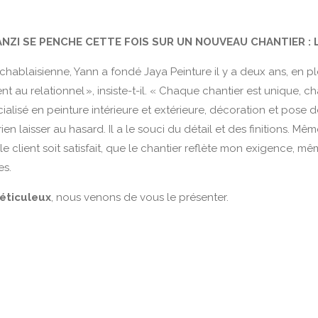
NZI SE PENCHE CETTE FOIS SUR UN NOUVEAU CHANTIER : 
hablaisienne, Yann a fondé Jaya Peinture il y a deux ans, en ple
 au relationnel », insiste-t-il. « Chaque chantier est unique, c
écialisé en peinture intérieure et extérieure, décoration et pos
 laisser au hasard. Il a le souci du détail et des finitions. Mêm
 client soit satisfait, que le chantier reflète mon exigence, mêm
es.
méticuleux
, nous venons de vous le présenter.