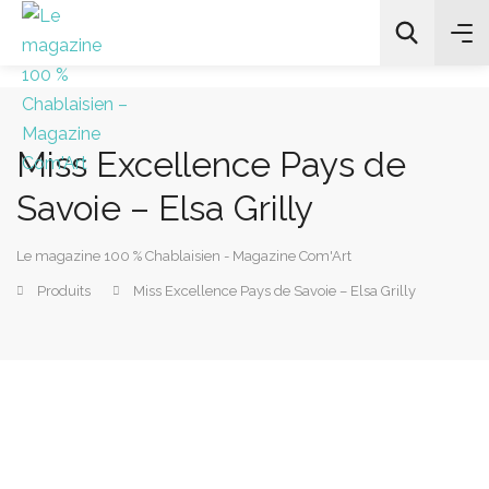
Miss Excellence Pays de
All Categories
Savoie – Elsa Grilly
Chercher
Le magazine 100 % Chablaisien - Magazine Com'Art
Produits
Miss Excellence Pays de Savoie – Elsa Grilly