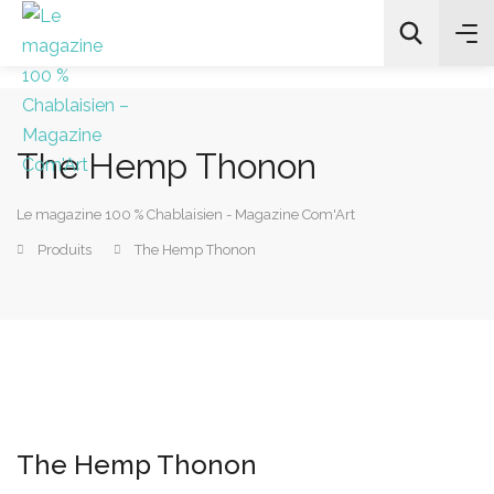
The Hemp Thonon
All Categories
Le magazine 100 % Chablaisien - Magazine Com'Art
Chercher
Produits
The Hemp Thonon
The Hemp Thonon