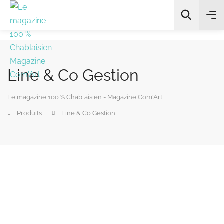
Line & Co Gestion
All Categories
Le magazine 100 % Chablaisien - Magazine Com'Art
Chercher
Produits
Line & Co Gestion