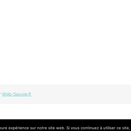
r
Web-Savoie.fr
leure expérience sur notre site web. Si vous continuez à utiliser ce sit