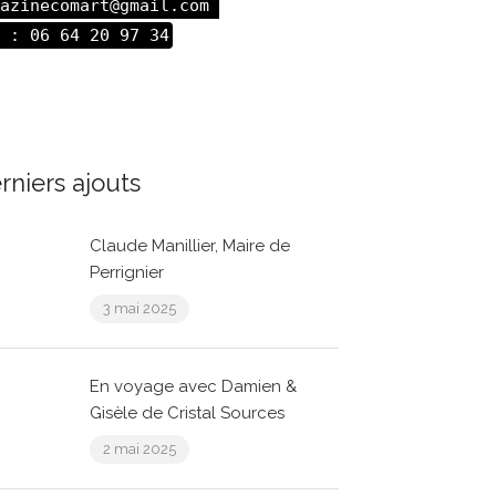
azinecomart@gmail.com 

 : 06 64 20 97 34
rniers ajouts
Claude Manillier, Maire de
Perrignier
3 mai 2025
En voyage avec Damien &
Gisèle de Cristal Sources
2 mai 2025