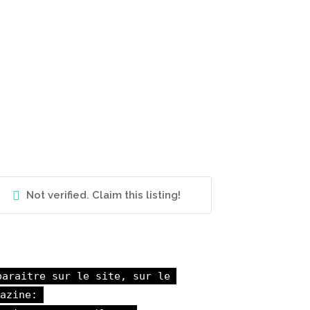
Not verified. Claim this listing!
paraitre sur le site, sur le 
azine: 
