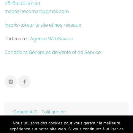
06-64-20-97-34
magazinecomart@gmail.com
Inscris-toi sur le site et nos réseaux
Partenaire :
Agence WebSavoie
Conditions Générales de Vente et de Service
Google A.PI
-
Politique de
confidentialité
- Mis en
Nous utilisons des cookies pour vous garantir la meilleure
ligne par
Web-Savoie.fr
expérience sur notre site web. Si vous continuez à utiliser ce