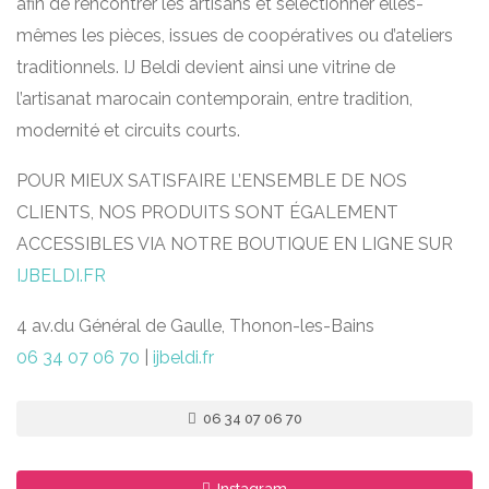
afin de rencontrer les artisans et sélectionner elles-
mêmes les pièces, issues de coopératives ou d’ateliers
traditionnels. IJ Beldi devient ainsi une vitrine de
l’artisanat marocain contemporain, entre tradition,
modernité et circuits courts.
POUR MIEUX SATISFAIRE L’ENSEMBLE DE NOS
CLIENTS, NOS PRODUITS SONT ÉGALEMENT
ACCESSIBLES VIA NOTRE BOUTIQUE EN LIGNE SUR
IJBELDI.FR
4 av.du Général de Gaulle, Thonon-les-Bains
06 34 07 06 70
|
ijbeldi.fr
06 34 07 06 70
Instagram