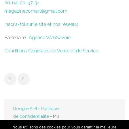
06-64-20-97-34
magazinecomart@gmail.com
Inscris-toi sur le site et nos réseaux
Partenaire :
Agence WebSavoie
Conditions Générales de Vente et de Service
Google A.PI
-
Politique
de confidentialité
- Mis
en ligne par
Web-
Nous utilisons des cookies pour vous garantir la meilleure