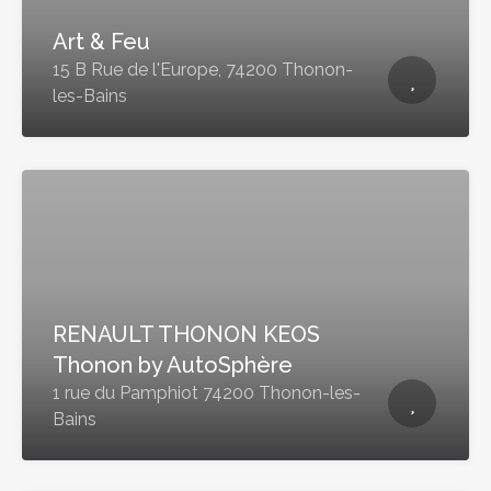
Art & Feu
15 B Rue de l'Europe, 74200 Thonon-
les-Bains
RENAULT THONON KEOS
Thonon by AutoSphère
1 rue du Pamphiot 74200 Thonon-les-
Bains