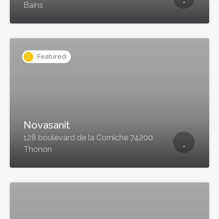
Bains
Featured
Novasanit
128 boulevard de la Corniche 74200
Thonon