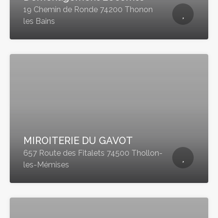
19 Chemin de Ronde 74200 Thonon
les Bains
MIROITERIE DU GAVOT
657 Route des Fitalets 74500 Thollon-
les-Mémises