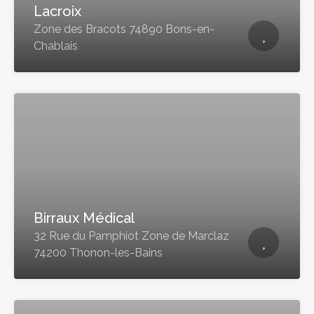
Lacroix
Zone des Bracots 74890 Bons-en-
Chablais
Birraux Médical
32 Rue du Pamphiot Zone de Marclaz
74200 Thonon-les-Bains