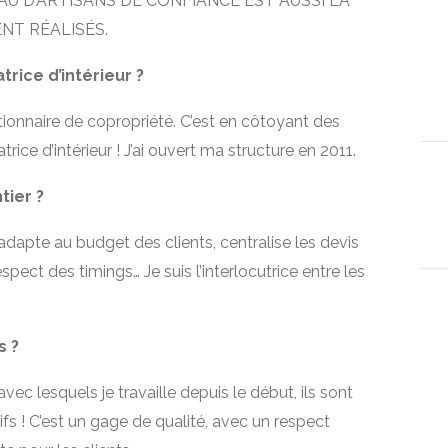
AU D’ARTISANS DE CONFIANCE EST AUSSI LA
T RÉALISÉS.
ice d’intérieur ?
tionnaire de copropriété. C’est en côtoyant des
atrice d’intérieur ! J’ai ouvert ma structure en 2011.
ntier ?
m’adapte au budget des clients, centralise les devis
respect des timings… Je suis l’interlocutrice entre les
s ?
c lesquels je travaille depuis le début, ils sont
rifs ! C’est un gage de qualité, avec un respect