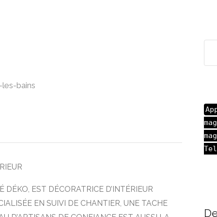
les-bains
Ap
mag
mag
Tel
́RIEUR
́ DÉKO, EST DÉCORATRICE D’INTÉRIEUR
CIALISÉE EN SUIVI DE CHANTIER, UNE TACHE
De