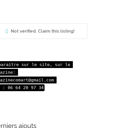
Not verified. Claim this listing!
paraitre sur le site, sur le 
azine: 

azinecomart@gmail.com 

 : 06 64 20 97 34
rniers ajouts