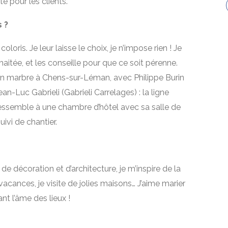
e pour les clients.
 ?
coloris. Je leur laisse le choix, je n’impose rien ! Je
aitée, et les conseille pour que ce soit pérenne.
in en marbre à Chens-sur-Léman, avec Philippe Burin
an-Luc Gabrieli (Gabrieli Carrelages) : la ligne
 ressemble à une chambre d’hôtel avec sa salle de
suivi de chantier.
 décoration et d’architecture, je m’inspire de la
vacances, je visite de jolies maisons… J’aime marier
t l’âme des lieux !