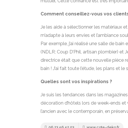
mutuel. Cette confiance est très important
Comment conseillez-vous vos clients
Je les aide à sélectionner les matériaux et 
m’adapte à leurs envies et l’ambiance souh
Par exemple, j’ai réalisé une salle de ba
(NDLR; Coup D’Phil, artisan plombier) et Je
directrice était que cette nouvelle pièce
bain ! J’ai fait toute l’étude, les plans et le 
Quelles sont vos inspirations ?
Je suis les tendances dans les magazines de
décoration d’hôtels lors de week-ends et 
l’ancien avec le contemporain, en préservan
06 23 56 52 03
www.cote-deko.fr