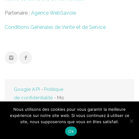
Partenaire :
Agence WebSavoie
Conditions Générales de Vente et de Service
Google A.PI
-
Politique
de confidentialité
- Mis
en ligne par
Web-
Nous utilisons des cookies pour vous garantir la meilleure
Savoie.fr
expérience sur notre site web. Si vous continuez à utiliser ce
site, nous supposerons que vous en êtes satisfait.
Ok