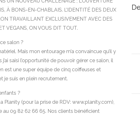
ANS UN NOUVEAU CHALLENAGE ; L’OUVERTURE
De
, À BONS-EN-CHABLAIS. L’IDENTITÉ DES DEUX
ALON TRAVAILLANT EXCLUSIVEMENT AVEC DES
T VEGANS, ON VOUS DIT TOUT.
ce salon ?
 matériel. Mais mon entourage m’a convaincue qu’il y
 j’ai saisi l’opportunité de pouvoir gérer ce salon, il
 On est une super équipe de cinq coiffeuses et
et je suis en plein recrutement.
enfants ?
a Planity (pour la prise de RDV: www.planity.com),
e au 09 82 62 66 65. Nos clients bénéficient