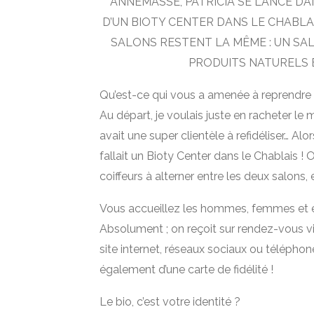
ANNEMASSE, PATRICIA SE LANCE D
D’UN BIOTY CENTER DANS LE CHABLAIS
SALONS RESTENT LA MÊME : UN S
PRODUITS NATURELS E
Qu’est-ce qui vous a amenée à reprendre 
Au départ, je voulais juste en racheter le
avait une super clientèle à refidéliser… Alors
fallait un Bioty Center dans le Chablais !
coiffeurs à alterner entre les deux salons, 
Vous accueillez les hommes, femmes et 
Absolument ; on reçoit sur rendez-vous vi
site internet, réseaux sociaux ou téléphon
également d’une carte de fidélité !
Le bio, c’est votre identité ?