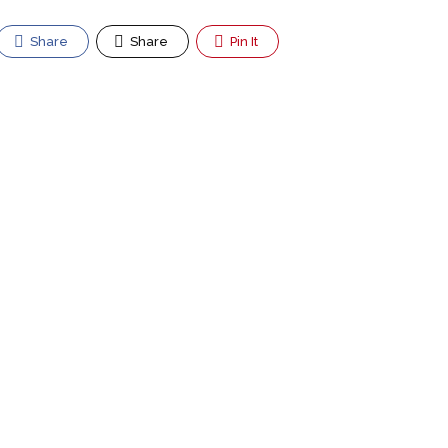
Share
Share
Pin It