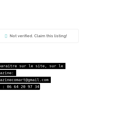
Not verified. Claim this listing!
paraitre sur le site, sur le 
azine: 

azinecomart@gmail.com 

 : 06 64 20 97 34