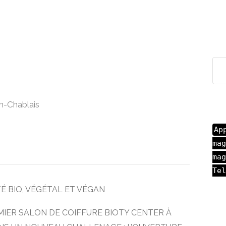
n-Chablais
Ap
mag
mag
Tel
 BIO, VÉGÉTAL ET VÉGAN
MIER SALON DE COIFFURE BIOTY CENTER À