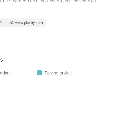
 Le SteamPod de L’Oréal est d’ailleurs en vente au
fr
www.planity.com
s
endant
Parking gratuit